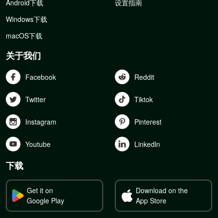
Android下载
设置指南
Windows下载
macOS下载
关于我们
Facebook
Reddit
Twitter
Tiktok
Instagram
Pinterest
Youtube
Linkedln
下载
Get it on
Download on the
Google Play
App Store