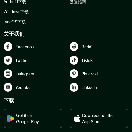
Android下载
设置指南
Windows下载
macOS下载
关于我们
Facebook
Reddit
Twitter
Tiktok
Instagram
Pinterest
Youtube
Linkedln
下载
Get it on
Download on the
Google Play
App Store