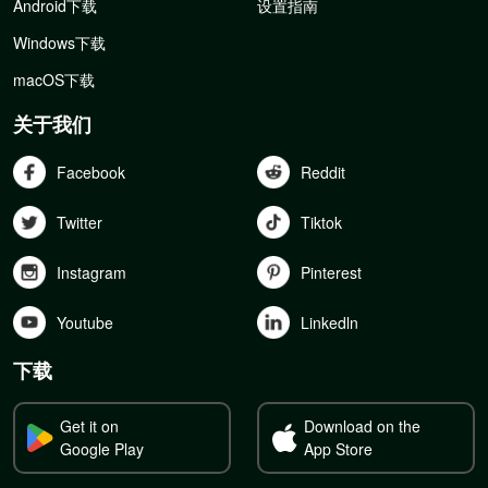
Android下载
设置指南
Windows下载
macOS下载
关于我们
Facebook
Reddit
Twitter
Tiktok
Instagram
Pinterest
Youtube
Linkedln
下载
Get it on
Download on the
Google Play
App Store