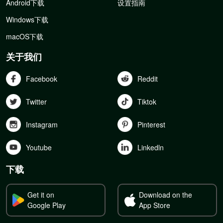
Android下载
设置指南
Windows下载
macOS下载
关于我们
Facebook
Reddit
Twitter
Tiktok
Instagram
Pinterest
Youtube
Linkedln
下载
Get it on
Download on the
Google Play
App Store