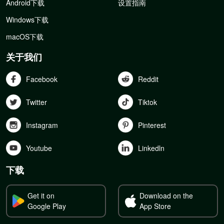
Android下载
设置指南
Windows下载
macOS下载
关于我们
Facebook
Reddit
Twitter
Tiktok
Instagram
Pinterest
Youtube
Linkedln
下载
Get it on
Download on the
Google Play
App Store