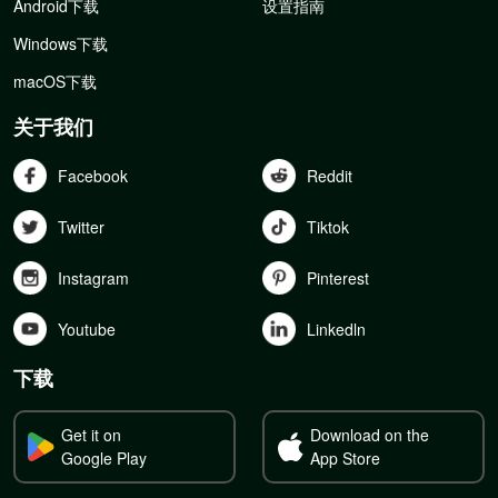
Android下载
设置指南
Windows下载
macOS下载
关于我们
Facebook
Reddit
Twitter
Tiktok
Instagram
Pinterest
Youtube
Linkedln
下载
Get it on
Download on the
Google Play
App Store