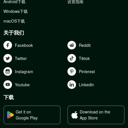
Android下载
设置指南
Windows下载
macOS下载
关于我们
Facebook
Reddit
Twitter
Tiktok
Instagram
Pinterest
Youtube
Linkedln
下载
Get it on
Download on the
Google Play
App Store