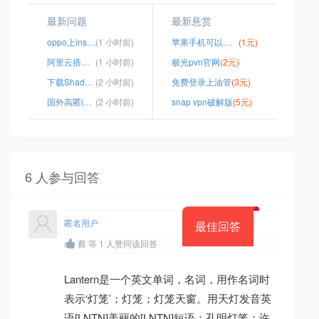
最新问题
最新悬赏
oppo上ins用什么软件
(1 小时前)
苹果手机可以用ins吗
(1元)
阿里云搭酸酸乳教程
(1 小时前)
极光pvn官网
(2元)
下载ShadowProxy
(2 小时前)
免费登录上油管
(3元)
国外高匿ip代理
(2 小时前)
snap vpn破解版
(5元)
6 人参与回答
匿名用户
最佳回答
蔡 等 1 人赞同该回答
Lantern是一个英文单词，名词，用作名词时
表示‘灯笼’；灯笼；灯笼天窗。用天灯发音英
语[LNTN]美丽的[LNTN]短语；孔明灯笼；许