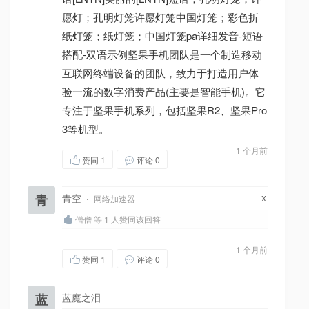
愿灯；孔明灯笼许愿灯笼中国灯笼；彩色折
纸灯笼；纸灯笼；中国灯笼pa详细发音-短语
搭配-双语示例坚果手机团队是一个制造移动
互联网终端设备的团队，致力于打造用户体
验一流的数字消费产品(主要是智能手机)。它
专注于坚果手机系列，包括坚果R2、坚果Pro
3等机型。
1 个月前
赞同
1
评论 0
x
青
青空
·
网络加速器
僧僧 等 1 人赞同该回答
1 个月前
赞同
1
评论 0
蓝
蓝魔之泪