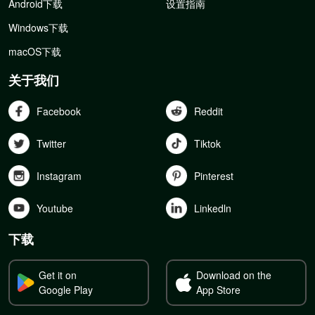
Android下载
设置指南
Windows下载
macOS下载
关于我们
Facebook
Reddit
Twitter
Tiktok
Instagram
Pinterest
Youtube
Linkedln
下载
Get it on
Download on the
Google Play
App Store