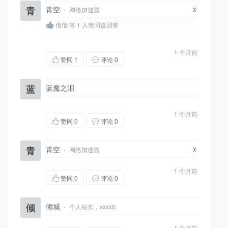
x
青
青空
·
网络加速器
僧僧 等 1 人赞同该回答
1 个月前
赞同
1
评论 0
蓝
蓝魔之泪
1 个月前
赞同
0
评论 0
x
青
青空
·
网络加速器
1 个月前
赞同
0
评论 0
倾
倾城
·
个人站长，xxxxb
1 个月前