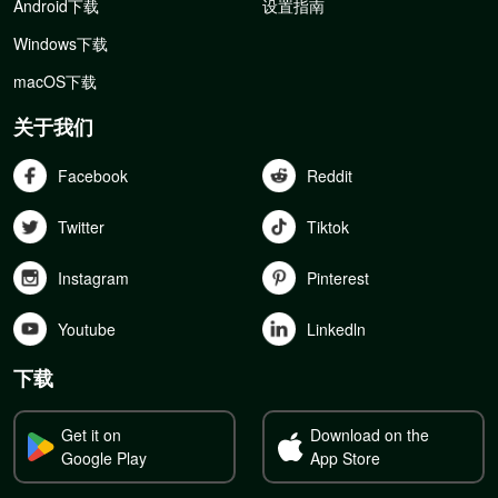
Android下载
设置指南
Windows下载
macOS下载
关于我们
Facebook
Reddit
Twitter
Tiktok
Instagram
Pinterest
Youtube
Linkedln
下载
Get it on
Download on the
Google Play
App Store