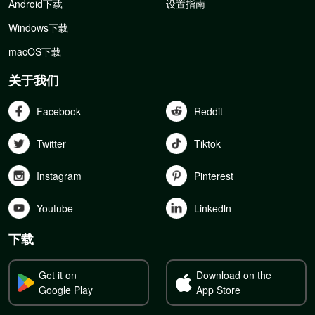
Android下载
设置指南
Windows下载
macOS下载
关于我们
Facebook
Reddit
Twitter
Tiktok
Instagram
Pinterest
Youtube
Linkedln
下载
Get it on
Download on the
Google Play
App Store