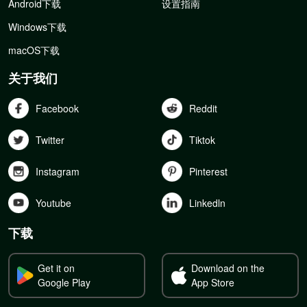
Android下载
设置指南
Windows下载
macOS下载
关于我们
Facebook
Reddit
Twitter
Tiktok
Instagram
Pinterest
Youtube
Linkedln
下载
Get it on
Download on the
Google Play
App Store