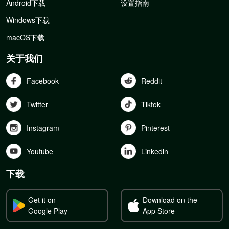
Android下载
设置指南
Windows下载
macOS下载
关于我们
Facebook
Reddit
Twitter
Tiktok
Instagram
Pinterest
Youtube
Linkedln
下载
Get it on
Download on the
Google Play
App Store