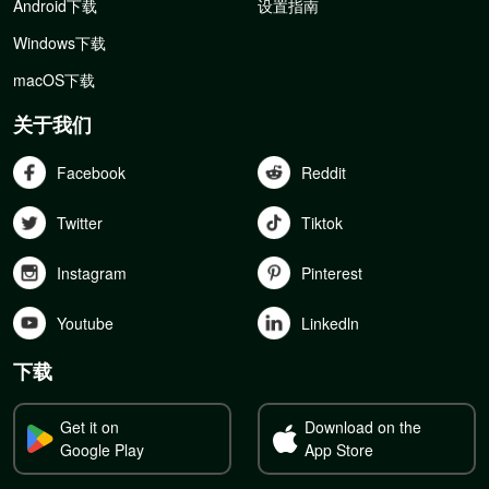
Android下载
设置指南
Windows下载
macOS下载
关于我们
Facebook
Reddit
Twitter
Tiktok
Instagram
Pinterest
Youtube
Linkedln
下载
Get it on
Download on the
Google Play
App Store