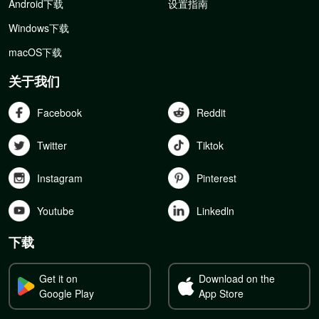
Android下载
设置指南
Windows下载
macOS下载
关于我们
Facebook
Reddit
Twitter
Tiktok
Instagram
Pinterest
Youtube
Linkedln
下载
Get it on
Download on the
Google Play
App Store