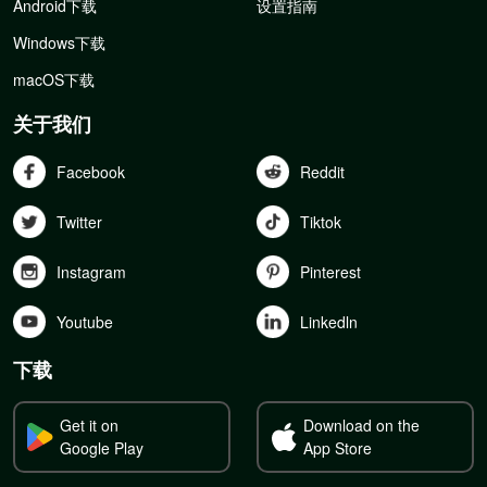
Android下载
设置指南
Windows下载
macOS下载
关于我们
Facebook
Reddit
Twitter
Tiktok
Instagram
Pinterest
Youtube
Linkedln
下载
Get it on
Download on the
Google Play
App Store