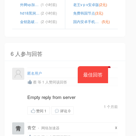
外网vp加速器app
(1 小时前)
老王v p v安卓版
(2元)
hd18黑洞加速器
(2 小时前)
免费韩国节点
(3元)
金钥匙破解版
(2 小时前)
国内安卓手机怎么上ins
(5元)
6 人参与回答
匿名用户
最佳回答
蔡 等 1 人赞同该回答
Empty reply from server
1 个月前
赞同
1
评论 0
x
青
青空
·
网络加速器