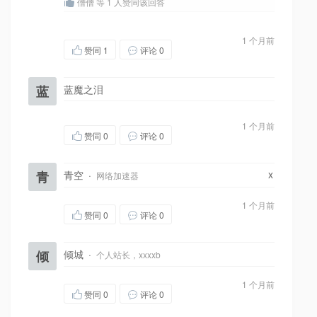
僧僧 等 1 人赞同该回答
1 个月前
赞同
1
评论 0
蓝
蓝魔之泪
1 个月前
赞同
0
评论 0
x
青
青空
·
网络加速器
1 个月前
赞同
0
评论 0
倾
倾城
·
个人站长，xxxxb
1 个月前
赞同
0
评论 0