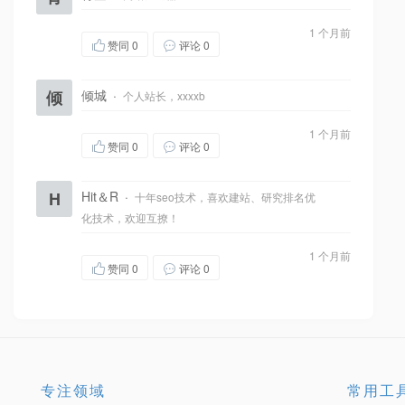
1 个月前
赞同
0
评论 0
倾
倾城
·
个人站长，xxxxb
1 个月前
赞同
0
评论 0
H
Hit＆R
·
十年seo技术，喜欢建站、研究排名优
化技术，欢迎互撩！
1 个月前
赞同
0
评论 0
专注领域
常用工