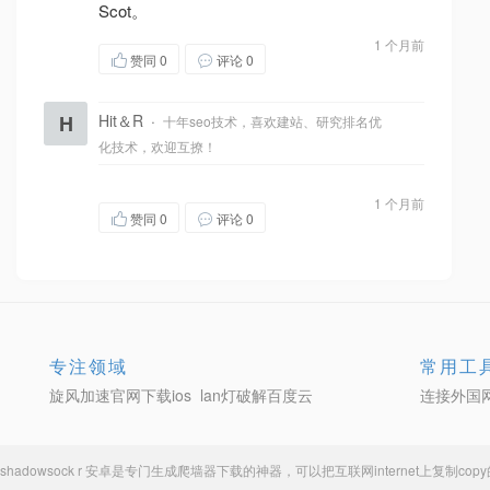
Scot。
1 个月前
赞同
0
评论 0
H
Hit＆R
·
十年seo技术，喜欢建站、研究排名优
化技术，欢迎互撩！
1 个月前
赞同
0
评论 0
专注领域
常用工
旋风加速官网下载ios
lan灯破解百度云
连接外国
shadowsock r 安卓
是专门生成
爬墙器下载
的神器，可以把互联网internet上复制c