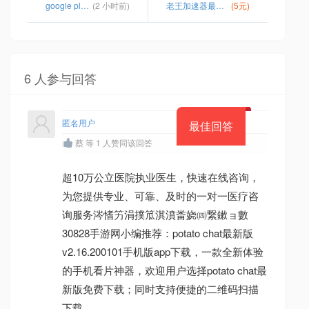
google play镜像商店
(2 小时前)
老王加速器最新版官网
(5元)
6 人参与回答
匿名用户
最佳回答
蔡 等 1 人赞同该回答
超10万公立医院执业医生，快速在线咨询，
为您提供专业、可靠、及时的一对一医疗咨
询服务涔愭竻涓撲笟淇濆畨娆㈣繋鏉ョ數
30828手游网小编推荐：potato chat最新版
v2.16.200101手机版app下载，一款全新体验
的手机看片神器，欢迎用户选择potato chat最
新版免费下载；同时支持便捷的二维码扫描
下载。