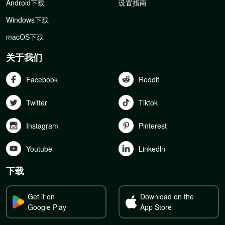
Android下载
设置指南
Windows下载
macOS下载
关于我们
Facebook
Reddit
Twitter
Tiktok
Instagram
Pinterest
Youtube
Linkedln
下载
Get it on
Download on the
Google Play
App Store