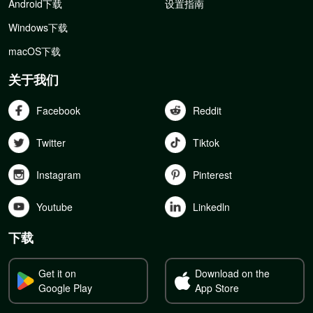
Android下载
设置指南
Windows下载
macOS下载
关于我们
Facebook
Reddit
Twitter
Tiktok
Instagram
Pinterest
Youtube
Linkedln
下载
Get it on
Download on the
Google Play
App Store