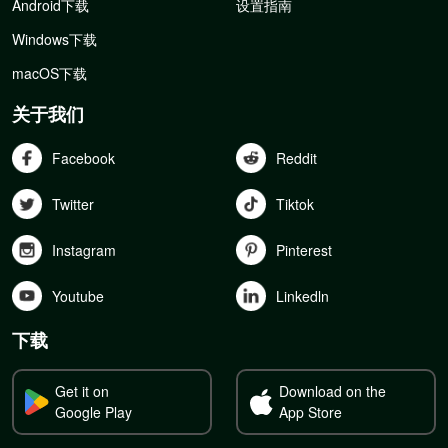
Android下载
设置指南
Windows下载
macOS下载
关于我们
Facebook
Reddit
Twitter
Tiktok
Instagram
Pinterest
Youtube
Linkedln
下载
Get it on
Download on the
Google Play
App Store