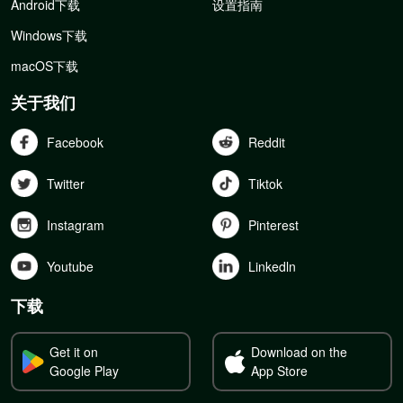
Android下载
设置指南
Windows下载
macOS下载
关于我们
Facebook
Reddit
Twitter
Tiktok
Instagram
Pinterest
Youtube
Linkedln
下载
Get it on
Download on the
Google Play
App Store