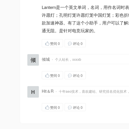
Lantern是一个英文单词，名词，用作名词时表
许愿灯；孔明灯笼许愿灯笼中国灯笼；彩色折纸
款加速神器。有了这个小助手，用户可以了解最
通无阻。是针对电竞玩家的。
赞同
0
评论 0
倾
倾城
·
个人站长，xxxxb
赞同
0
评论 0
H
Hit＆R
·
十年seo技术，喜欢建站、研究排名优化技术
赞同
0
评论 0