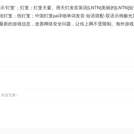
示‘灯笼’；灯笼；灯笼天窗。用天灯发音英语[LNTN]美丽的[LNTN
灯笼；纸灯笼；中国灯笼pa详细单词发音-短语搭配-双语示例极光
新的游戏信息，改善网络安全问题，让你上网不受限制。海外游戏和s
，欢迎互撩！