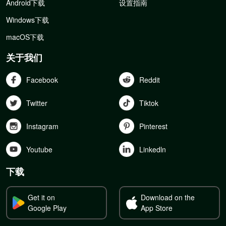
Android下载
设置指南
Windows下载
macOS下载
关于我们
Facebook
Reddit
Twitter
Tiktok
Instagram
Pinterest
Youtube
Linkedln
下载
Get it on
Download on the
Google Play
App Store