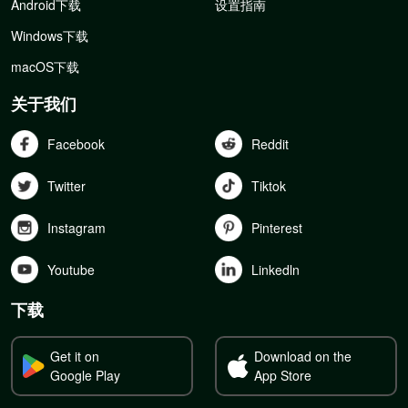
Android下载
设置指南
Windows下载
macOS下载
关于我们
Facebook
Reddit
Twitter
Tiktok
Instagram
Pinterest
Youtube
Linkedln
下载
Get it on
Download on the
Google Play
App Store