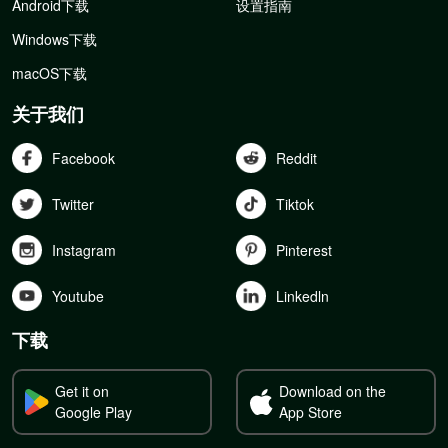
Android下载
设置指南
Windows下载
macOS下载
关于我们
Facebook
Reddit
Twitter
Tiktok
Instagram
Pinterest
Youtube
Linkedln
下载
Get it on
Download on the
Google Play
App Store