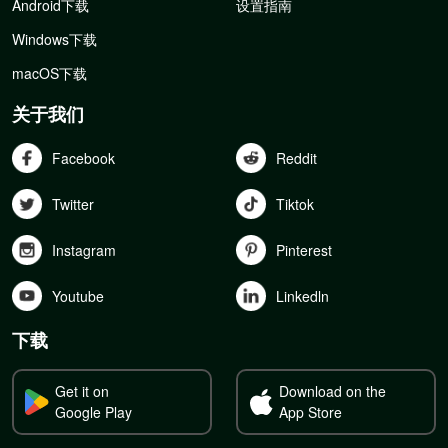
Android下载
设置指南
Windows下载
macOS下载
关于我们
Facebook
Reddit
Twitter
Tiktok
Instagram
Pinterest
Youtube
Linkedln
下载
Get it on
Download on the
Google Play
App Store