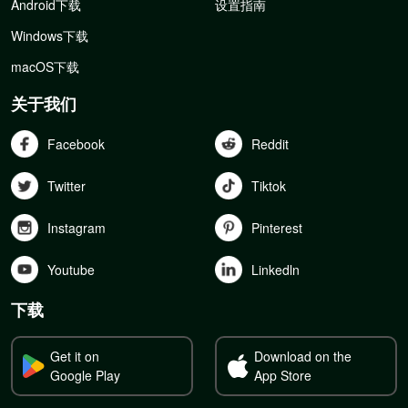
Android下载
设置指南
Windows下载
macOS下载
关于我们
Facebook
Reddit
Twitter
Tiktok
Instagram
Pinterest
Youtube
Linkedln
下载
Get it on
Download on the
Google Play
App Store