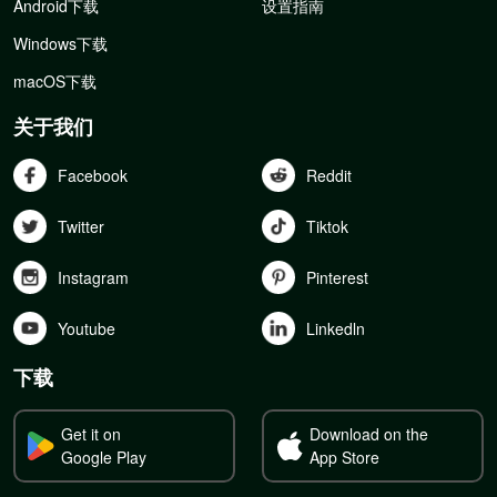
Android下载
设置指南
Windows下载
macOS下载
关于我们
Facebook
Reddit
Twitter
Tiktok
Instagram
Pinterest
Youtube
Linkedln
下载
Get it on
Download on the
Google Play
App Store