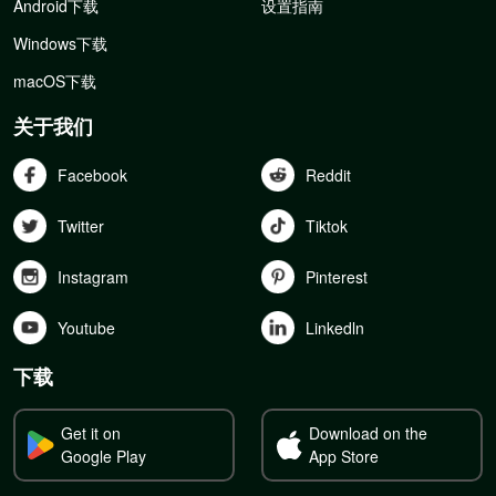
Android下载
设置指南
Windows下载
macOS下载
关于我们
Facebook
Reddit
Twitter
Tiktok
Instagram
Pinterest
Youtube
Linkedln
下载
Get it on
Download on the
Google Play
App Store