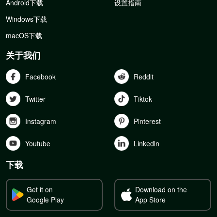
Android下载
设置指南
Windows下载
macOS下载
关于我们
Facebook
Reddit
Twitter
Tiktok
Instagram
Pinterest
Youtube
Linkedln
下载
Get it on
Download on the
Google Play
App Store