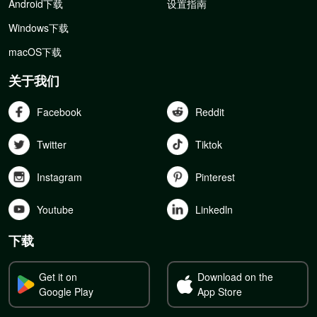
Android下载
设置指南
Windows下载
macOS下载
关于我们
Facebook
Reddit
Twitter
Tiktok
Instagram
Pinterest
Youtube
Linkedln
下载
Get it on
Download on the
Google Play
App Store