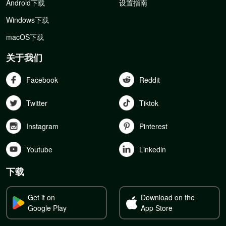
Android下载
设置指南
Windows下载
macOS下载
关于我们
Facebook
Reddit
Twitter
Tiktok
Instagram
Pinterest
Youtube
Linkedln
下载
Get it on
Download on the
Google Play
App Store