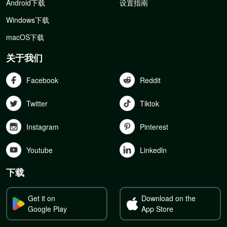
Android下载
设置指南
Windows下载
macOS下载
关于我们
Facebook
Reddit
Twitter
Tiktok
Instagram
Pinterest
Youtube
Linkedln
下载
Get it on
Download on the
Google Play
App Store