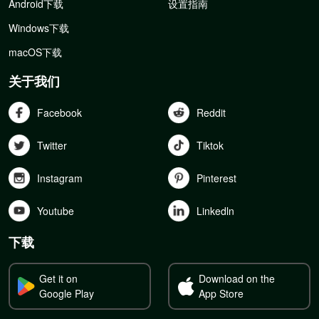
Android下载
设置指南
Windows下载
macOS下载
关于我们
Facebook
Reddit
Twitter
Tiktok
Instagram
Pinterest
Youtube
Linkedln
下载
Get it on
Download on the
Google Play
App Store