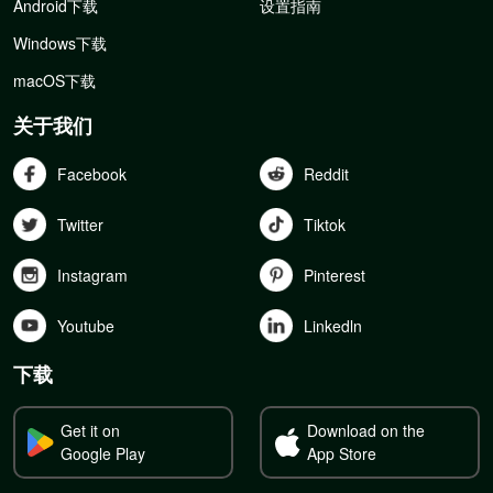
Android下载
设置指南
Windows下载
macOS下载
关于我们
Facebook
Reddit
Twitter
Tiktok
Instagram
Pinterest
Youtube
Linkedln
下载
Get it on
Download on the
Google Play
App Store