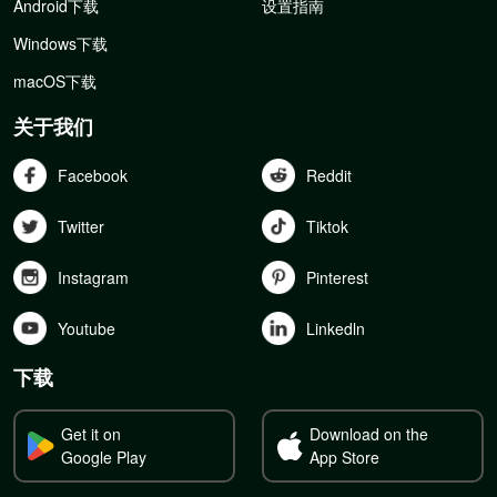
Android下载
设置指南
Windows下载
macOS下载
关于我们
Facebook
Reddit
Twitter
Tiktok
Instagram
Pinterest
Youtube
Linkedln
下载
Get it on
Download on the
Google Play
App Store