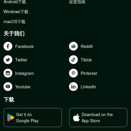
Android下载
设置指南
Windows下载
macOS下载
关于我们
Facebook
Reddit
Twitter
Tiktok
Instagram
Pinterest
Youtube
Linkedln
下载
Get it on
Download on the
Google Play
App Store