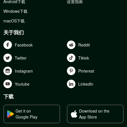
Android下载
设置指南
Windows下载
macOS下载
关于我们
Facebook
Reddit
Twitter
Tiktok
Instagram
Pinterest
Youtube
Linkedln
下载
Get it on
Download on the
Google Play
App Store