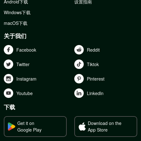
Android下载
设置指南
Windows下载
macOS下载
关于我们
Facebook
Reddit
Twitter
Tiktok
Instagram
Pinterest
Youtube
Linkedln
下载
Get it on
Download on the
Google Play
App Store