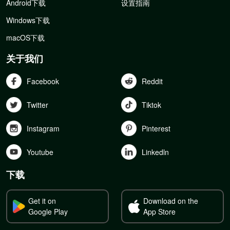
Android下载
设置指南
Windows下载
macOS下载
关于我们
Facebook
Reddit
Twitter
Tiktok
Instagram
Pinterest
Youtube
Linkedln
下载
Get it on
Download on the
Google Play
App Store