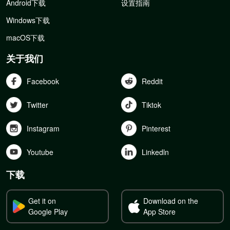
Android下载
设置指南
Windows下载
macOS下载
关于我们
Facebook
Reddit
Twitter
Tiktok
Instagram
Pinterest
Youtube
Linkedln
下载
Get it on
Download on the
Google Play
App Store