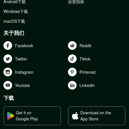
Android下载
设置指南
Windows下载
macOS下载
关于我们
Facebook
Reddit
Twitter
Tiktok
Instagram
Pinterest
Youtube
Linkedln
下载
Get it on
Download on the
Google Play
App Store