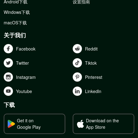
Android下载
设置指南
Windows下载
macOS下载
关于我们
Facebook
Reddit
Twitter
Tiktok
Instagram
Pinterest
Youtube
Linkedln
下载
Get it on
Download on the
Google Play
App Store