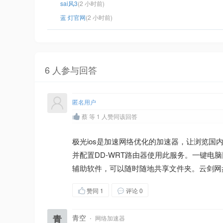
sai风3
(2 小时前)
蓝 灯官网
(2 小时前)
6 人参与回答
匿名用户
蔡 等 1 人赞同该回答
极光ios是加速网络优化的加速器，让浏览国内外
并配置DD-WRT路由器使用此服务。一键电脑
辅助软件，可以随时随地共享文件夹。云剑网
赞同
1
评论 0
青
青空
·
网络加速器