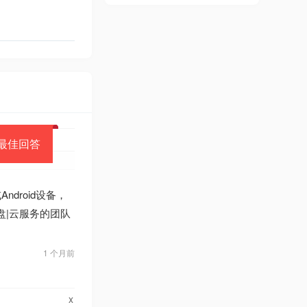
最佳回答
droid设备，
盘|云服务的团队
1 个月前
x