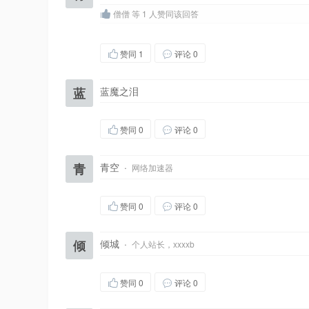
僧僧 等 1 人赞同该回答
赞同
1
评论 0
蓝
蓝魔之泪
赞同
0
评论 0
青
青空
·
网络加速器
赞同
0
评论 0
倾
倾城
·
个人站长，xxxxb
赞同
0
评论 0