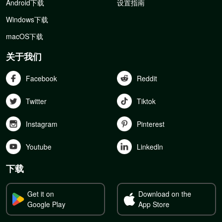
Android下载
设置指南
Windows下载
macOS下载
关于我们
Facebook
Reddit
Twitter
Tiktok
Instagram
Pinterest
Youtube
Linkedln
下载
Get it on
Download on the
Google Play
App Store