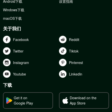
Android下载
设置指南
Windows下载
macOS下载
关于我们
Facebook
Reddit
Twitter
Tiktok
Instagram
Pinterest
Youtube
Linkedln
下载
Get it on
Download on the
Google Play
App Store