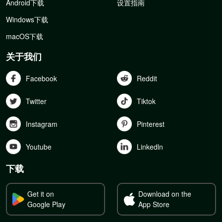
Android下载
设置指南
Windows下载
macOS下载
关于我们
Facebook
Reddit
Twitter
Tiktok
Instagram
Pinterest
Youtube
Linkedln
下载
Get it on
Download on the
Google Play
App Store